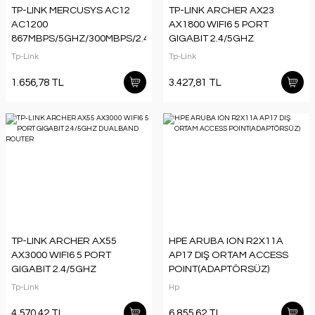
TP-LINK MERCUSYS AC12
TP-LINK ARCHER AX23
AC1200
AX1800 WIFI6 5 PORT
867MBPS/5GHZ/300MBPS/2.4GHZ
GIGABIT 2.4/5GHZ
DUAL BAND KABLOSUZ
DUALBAND ROUTER
Tp-Link
Tp-Link
ROUTER
1.656,78 TL
3.427,81 TL
TP-LINK ARCHER AX55
HPE ARUBA ION R2X11A
AX3000 WIFI6 5 PORT
AP17 DIŞ ORTAM ACCESS
GIGABIT 2.4/5GHZ
POINT(ADAPTÖRSÜZ)
DUALBAND ROUTER
Tp-Link
Hp
4.570,42 TL
6.855,62 TL