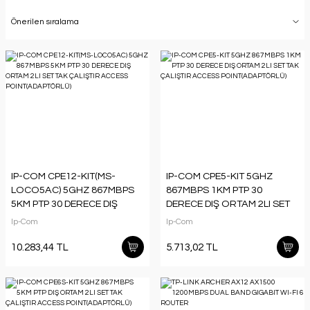
IP-COM CPE12-KIT(MS-
IP-COM CPE5-KIT 5GHZ
LOCO5AC) 5GHZ 867MBPS
867MBPS 1KM PTP 30
5KM PTP 30 DERECE DIŞ
DERECE DIŞ ORTAM 2LI SET
ORTAM 2LI SET TAK ÇALIŞTIR
TAK ÇALIŞTIR ACCESS
Ip-Com
Ip-Com
ACCESS POINT(ADAPTÖRLÜ)
POINT(ADAPTÖRLÜ)
10.283,44 TL
5.713,02 TL