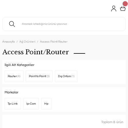
Anasayfa
Ağ Ürünleri
Access Point/Router
Access Point/Router
İlgili Alt Kategoriler
Router
(4)
Point to Point
(3)
Dış Ortam
(1)
Markalar
Tp-Link
Ip-Com
Hp
Toplam 8 ürün