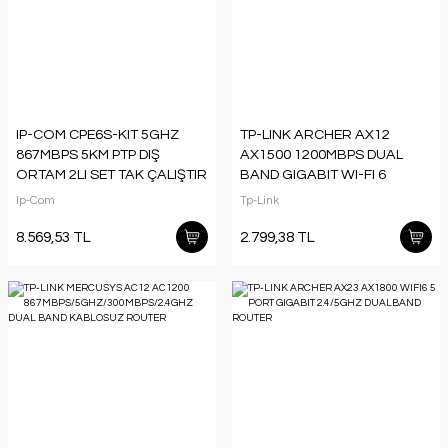
IP-COM CPE6S-KIT 5GHZ
TP-LINK ARCHER AX12
867MBPS 5KM PTP DIŞ
AX1500 1200MBPS DUAL
ORTAM 2LI SET TAK ÇALIŞTIR
BAND GIGABIT WI-FI 6
ACCESS POINT(ADAPTÖRLÜ)
ROUTER
Ip-Com
Tp-Link
8.569,53 TL
2.799,38 TL