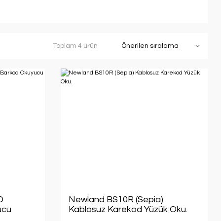
Toplam 4 ürün
D
Newland BS10R (Sepia)
ucu
Kablosuz Karekod Yüzük Oku.