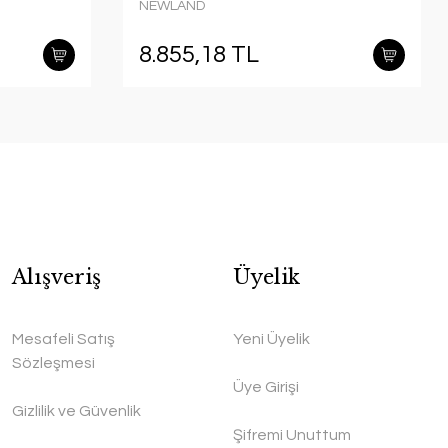
NEWLAND
8.855,18 TL
Alışveriş
Üyelik
Mesafeli Satış
Yeni Üyelik
Sözleşmesi
Üye Girişi
Gizlilik ve Güvenlik
Şifremi Unuttum