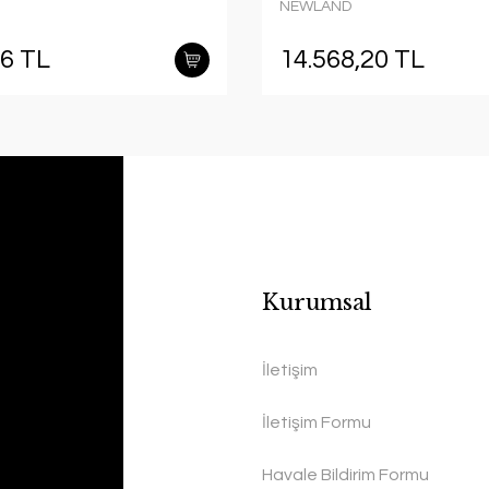
NEWLAND
46 TL
14.568,20 TL
Kurumsal
İletişim
İletişim Formu
Havale Bildirim Formu