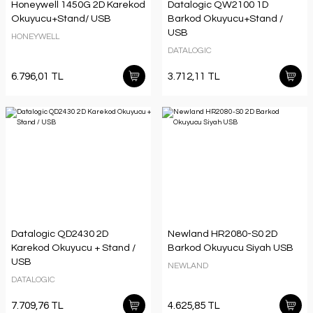
Honeywell 1450G 2D Karekod
Datalogic QW2100 1D
Okuyucu+Stand/ USB
Barkod Okuyucu+Stand /
USB
HONEYWELL
DATALOGIC
6.796,01 TL
3.712,11 TL
Datalogic QD2430 2D
Newland HR2080-S0 2D
Karekod Okuyucu + Stand /
Barkod Okuyucu Siyah USB
USB
NEWLAND
DATALOGIC
7.709,76 TL
4.625,85 TL