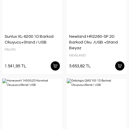
Sunlux XL-6200 1D Barkod
Newland HR2260-SF 2D
Okuyucu+Stand / USB
Barkod Oku. /USB +Stand
Beyaz
PALMX
NEWLAND
1.541,95 TL
5.653,82 TL