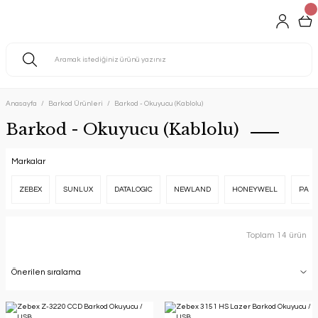
Anasayfa
Barkod Ürünleri
Barkod - Okuyucu (Kablolu)
Barkod - Okuyucu (Kablolu)
Markalar
ZEBEX
SUNLUX
DATALOGIC
NEWLAND
HONEYWELL
PAL
Toplam 14 ürün