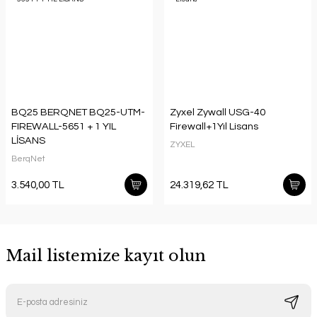
BQ25 BERQNET BQ25-UTM-
Zyxel Zywall USG-40
FIREWALL-5651 + 1 YIL
Firewall+1Yıl Lisans
LİSANS
ZYXEL
BerqNet
3.540,00 TL
24.319,62 TL
Mail listemize kayıt olun