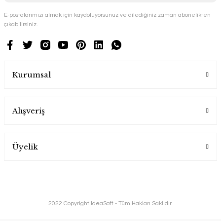
E-postalarımızı almak için kaydoluyorsunuz ve dilediğiniz zaman abonelikten
çıkabilirsiniz.
Kurumsal
Alışveriş
Üyelik
2022 Copyright IdeaSoft - Tüm Hakları Saklıdır.