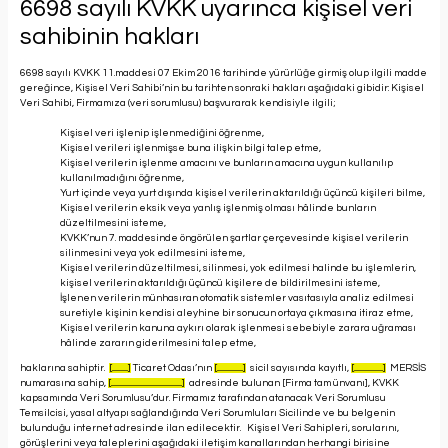
6698 sayılı KVKK uyarınca kişisel veri
sahibinin hakları
6698 sayılı KVKK 11.maddesi 07 Ekim 2016 tarihinde yürürlüğe girmiş olup ilgili madde
gereğince, Kişisel Veri Sahibi’nin bu tarihten sonraki hakları aşağıdaki gibidir: Kişisel
Veri Sahibi, Firmamıza (veri sorumlusu) başvurarak kendisiyle ilgili;
Kişisel veri işlenip işlenmediğini öğrenme,
Kişisel verileri işlenmişse buna ilişkin bilgi talep etme,
Kişisel verilerin işlenme amacını ve bunların amacına uygun kullanılıp
kullanılmadığını öğrenme,
Yurt içinde veya yurt dışında kişisel verilerin aktarıldığı üçüncü kişileri bilme,
Kişisel verilerin eksik veya yanlış işlenmiş olması hâlinde bunların
düzeltilmesini isteme,
KVKK’nun 7. maddesinde öngörülen şartlar çerçevesinde kişisel verilerin
silinmesini veya yok edilmesini isteme,
Kişisel verilerin düzeltilmesi, silinmesi, yok edilmesi halinde bu işlemlerin,
kişisel verilerin aktarıldığı üçüncü kişilere de bildirilmesini isteme,
İşlenen verilerin münhasıran otomatik sistemler vasıtasıyla analiz edilmesi
suretiyle kişinin kendisi aleyhine bir sonucun ortaya çıkmasına itiraz etme,
Kişisel verilerin kanuna aykırı olarak işlenmesi sebebiyle zarara uğraması
hâlinde zararın giderilmesini talep etme,
haklarına sahiptir.
[................]
Ticaret Odası’nın
[..........................]
sicil sayısında kayıtlı,
[.............................]
MERSİS
numarasına sahip,
[.......................................................................]
adresinde bulunan [Firma tam ünvanı], KVKK
kapsamında Veri Sorumlusu’dur. Firmamız tarafından atanacak Veri Sorumlusu
Temsilcisi, yasal altyapı sağlandığında Veri Sorumluları Sicilinde ve bu belgenin
bulunduğu internet adresinde ilan edilecektir. Kişisel Veri Sahipleri, sorularını,
görüşlerini veya taleplerini aşağıdaki iletişim kanallarından herhangi birisine