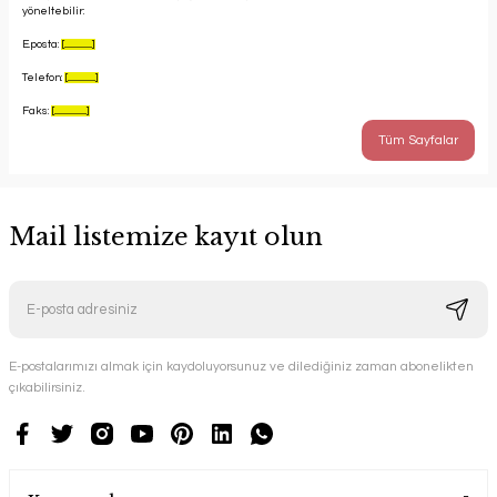
yöneltebilir:
E.posta:
[.........................]
Telefon:
[.........................]
Faks:
[.............................]
Tüm Sayfalar
Mail listemize kayıt olun
E-postalarımızı almak için kaydoluyorsunuz ve dilediğiniz zaman abonelikten
çıkabilirsiniz.