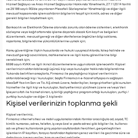
Hizmet Sağlayıcı ve Aracı Hizmet Sağlayıcılar Hakkında Yönetmelik, 27.11.2014 tarihli
ve 29188 sayılı RG’de yayınlanan Mesafeli Sözleşmeler Yönetmeliği ve diğer ilgili
mevzuat kapsamında işlem sahibinin bilgilerini tespit için kimlik, adres ve diğer
gerekli bilgileri kaydetmek için;
Bankacılık ve Elektronik Ödeme alanında zorunlu olan ödeme sistemleri, elektronik
sözleşme veya kağıt ortamında işleme dayanak olacak tüm kayıt ve belgeleri
düzenlemek; mevzuat gereği ve diğer otoritelerce öngörülen bilgi saklama,
raporlama, bilgilendirme yükümlülüklerine uymak için;
Kamu güvenliğine ilişkin hususlarda ve hukuki uyuşmazlıklarda, talep halinde ve
mevzuat gereği savcılıklara, mahkemelere ve ilgili kamu görevlilerine bilgi
verebilmek için;
6698 sayılı KVKK ve ilgili ikincil düzenlemelere uygun olarak işlenecektir. Kişisel
verilerinizin aktarılabileceği üçüncü kişi veya kuruluşlar hakkında bilgilendirme
Yukarıda belirtilen amaçlarla, Firmamız ile paylaştığınız kişisel verilerinizin
aktarılabileceği kişi / kuruluşlar; başta Firmamızın e-ticaret altyapısını sağlayan
IdeaSoft Yazılım San. ve Tic. A.Ş. olmak üzere, tedarikçiler, kargo şirketleri gibi sunulan
hizmetler ile ilgili kişi ve kuruluşlar, faaliyetlerimizi yürütmek üzere ve/veya Veri
İşleyen sıfatı ile hizmet alınan, iş birliği yaptığımız program ortağı kuruluşları, yurtiçi /
yurtdışı kuruluşlar ve diğer 3. kişilerdir.
Kişisel verilerinizin toplanma şekli
Kişisel verileriniz,
Firmamız internet sitesi ve mobil uygulamalarındaki formlar aracılığıyla ad, soyad, TC
kimlik numarası, adres, telefon, iş veya özel e-posta adresi gibi bilgiler ile; kullanıcı
adı ve şifresi kullanılarak giriş yapılan sayfalardaki tercihleri, gerçekleştirilen
işlemlerin IP kayıtları, tarayıcı tarafından toplanan çerez verileri ile gezinme süre ve
detaylarını içeren veriler, konum verileri şeklinde;