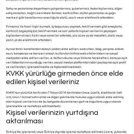
Satış ve pazarlama departmanı çalışanlarımız, şubelerimiz, tedarikçilerimiz, diğer
satış kanalları, kağıt üzerindeki formlar, kartvizitler, dijital pazarlama ve çağrı
merkezi gibi kanallarımız aracılığıyla sözlü, yazılı veya elektronik ortamdan;
Firmamız ile ticari ilişki kurmak, iş başvurusu yapmak, teklif vermek gibi amaçlarla,
kartvizit, özgeçmiş (cv), teklif vermek ve sair yollarla kişisel verilerini paylaşan
kişilerden alınan, fiziki veya sanal bir ortamda, yüz yüze ya da mesafeli, sözlü veya
yazılı ya da elektronik ortamdan;
Ayrıca farklı kanallardan dolaylı yoldan elde edilen, web sitesi, blog, yarışma, anket,
oyun, kampanya ve benzeri amaçlı kullanılan (mikro) web sitelerinden ve sosyal
medyadan elde edilen veriler, e-bülten okuma veya tıklama hareketleri, kamuya açık
veri tabanlarının sunduğu veriler, sosyal medya platformlarından paylaşıma açık profil
ve verilerden; işlenebilmekte ve toplanabilmektedir.
KVKK yürürlüğe girmeden önce elde
edilen kişisel verileriniz
KVKK’nun yürürlük tarihi olan 7 Nisan 2016 tarihinden önce, üyelik, elektronik ileti
izni, ürün / hizmet satın alma ve diğer şekillerde hukuka uygun olarak elde edilmiş
olan kişisel verileriniz de bu belgede düzenlenen şart ve koşullara uygun olarak
işlenmekte ve muhafaza edilmektedir.
Kişisel verilerinizin yurtdışına
aktarılması
Türkiye’de işlenerek veya Türkiye dışında işlenip muhafaza edilmek üzere, yukarıda