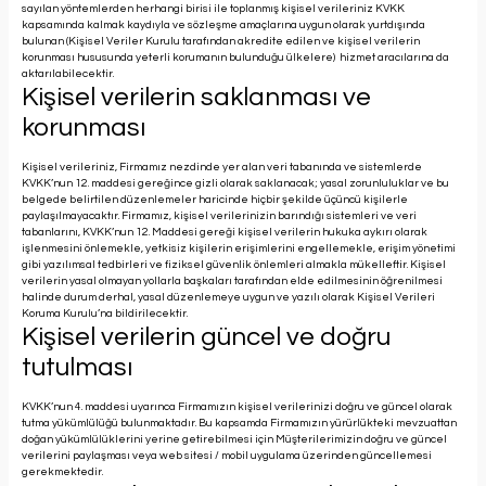
sayılan yöntemlerden herhangi birisi ile toplanmış kişisel verileriniz KVKK
kapsamında kalmak kaydıyla ve sözleşme amaçlarına uygun olarak yurtdışında
bulunan (Kişisel Veriler Kurulu tarafından akredite edilen ve kişisel verilerin
korunması hususunda yeterli korumanın bulunduğu ülkelere) hizmet aracılarına da
aktarılabilecektir.
Kişisel verilerin saklanması ve
korunması
Kişisel verileriniz, Firmamız nezdinde yer alan veri tabanında ve sistemlerde
KVKK’nun 12. maddesi gereğince gizli olarak saklanacak; yasal zorunluluklar ve bu
belgede belirtilen düzenlemeler haricinde hiçbir şekilde üçüncü kişilerle
paylaşılmayacaktır. Firmamız, kişisel verilerinizin barındığı sistemleri ve veri
tabanlarını, KVKK’nun 12. Maddesi gereği kişisel verilerin hukuka aykırı olarak
işlenmesini önlemekle, yetkisiz kişilerin erişimlerini engellemekle, erişim yönetimi
gibi yazılımsal tedbirleri ve fiziksel güvenlik önlemleri almakla mükelleftir. Kişisel
verilerin yasal olmayan yollarla başkaları tarafından elde edilmesinin öğrenilmesi
halinde durum derhal, yasal düzenlemeye uygun ve yazılı olarak Kişisel Verileri
Koruma Kurulu’na bildirilecektir.
Kişisel verilerin güncel ve doğru
tutulması
KVKK’nun 4. maddesi uyarınca Firmamızın kişisel verilerinizi doğru ve güncel olarak
tutma yükümlülüğü bulunmaktadır. Bu kapsamda Firmamızın yürürlükteki mevzuattan
doğan yükümlülüklerini yerine getirebilmesi için Müşterilerimizin doğru ve güncel
verilerini paylaşması veya web sitesi / mobil uygulama üzerinden güncellemesi
gerekmektedir.