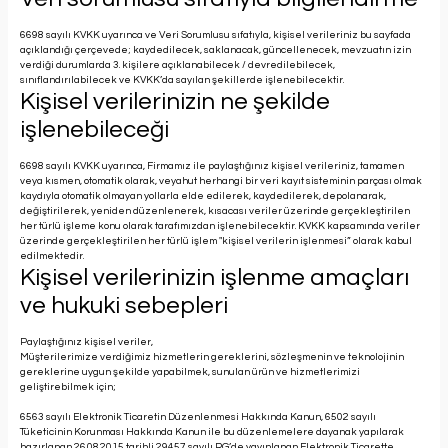
6698 sayılı KVKK uyarınca ve Veri Sorumlusu sıfatıyla, kişisel verileriniz bu sayfada
açıklandığı çerçevede; kaydedilecek, saklanacak, güncellenecek, mevzuatın izin
verdiği durumlarda 3. kişilere açıklanabilecek / devredilebilecek,
sınıflandırılabilecek ve KVKK’da sayılan şekillerde işlenebilecektir.
Kişisel verilerinizin ne şekilde
işlenebileceği
6698 sayılı KVKK uyarınca, Firmamız ile paylaştığınız kişisel verileriniz, tamamen
veya kısmen, otomatik olarak, veyahut herhangi bir veri kayıt sisteminin parçası olmak
kaydıyla otomatik olmayan yollarla elde edilerek, kaydedilerek, depolanarak,
değiştirilerek, yeniden düzenlenerek, kısacası veriler üzerinde gerçekleştirilen
her türlü işleme konu olarak tarafımızdan işlenebilecektir. KVKK kapsamında veriler
üzerinde gerçekleştirilen her türlü işlem "kişisel verilerin işlenmesi” olarak kabul
edilmektedir.
Kişisel verilerinizin işlenme amaçları
ve hukuki sebepleri
Paylaştığınız kişisel veriler,
Müşterilerimize verdiğimiz hizmetlerin gereklerini, sözleşmenin ve teknolojinin
gereklerine uygun şekilde yapabilmek, sunulan ürün ve hizmetlerimizi
geliştirebilmek için;
6563 sayılı Elektronik Ticaretin Düzenlenmesi Hakkında Kanun, 6502 sayılı
Tüketicinin Korunması Hakkında Kanun ile bu düzenlemelere dayanak yapılarak
hazırlanan 26.08.2015 tarihli 29457 sayılı RG’de yayınlanan Elektronik Ticarette