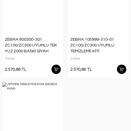
ZEBRA 800300-301
ZEBRA 105999-310-01
ZC100/ZC300 UYUMLU TEK
ZC100/ZC300 UYUMLU
YÜZ 2000 BASKI SİYAH
TEMİZLEME KİTİ
RİBON
Zebra
Zebra
2.570,86 TL
2.570,86 TL