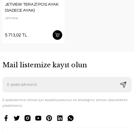
JETVIEW TERAZİ POS AYAK
(SADECE AYAK)
Jetview
5.713,02 TL
Mail listemize kayıt olun
E-postalarımızı almak için kaydoluyorsunuz ve dilediğiniz zaman abonelikten
çıkabilirsiniz.