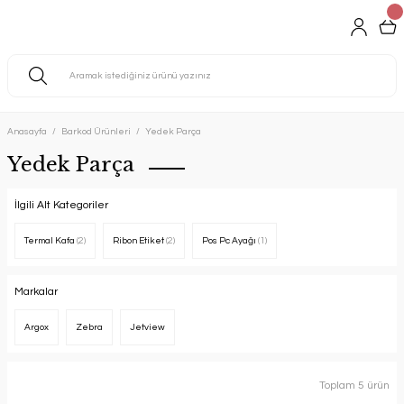
Anasayfa
Barkod Ürünleri
Yedek Parça
Yedek Parça
İlgili Alt Kategoriler
Termal Kafa
(2)
Ribon Etiket
(2)
Pos Pc Ayağı
(1)
Markalar
Argox
Zebra
Jetview
Toplam 5 ürün