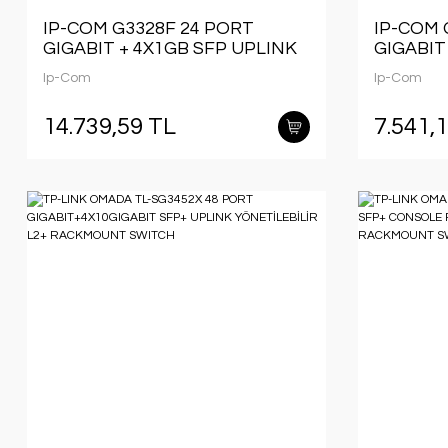
IP-COM G3328F 24 PORT
IP-COM 
GIGABIT + 4X1GB SFP UPLINK
GIGABIT
L2 CLOUD YÖNETİLEBİLİR
RACKMO
Ip-Com
Ip-Com
RACKMOUNT SWITCH
14.739,59 TL
7.541,