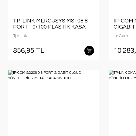
TP-LINK MERCUSYS MS108 8
IP-COM 
PORT 10/100 PLASTİK KASA
GIGABIT
SWITCH
CLOUD Y
Tp-Link
Ip-Com
RACKMO
856,95 TL
10.283