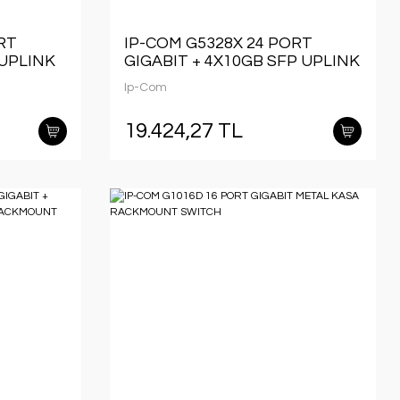
RT
IP-COM G5328X 24 PORT
 UPLINK
GIGABIT + 4X10GB SFP UPLINK
LİR
L3 YÖNETİLEBİLİR
Ip-Com
RACKMOUNT SWITCH
19.424,27 TL