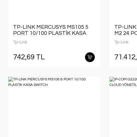
TP-LINK MERCUSYS MS105 5
TP-LINK
PORT 10/100 PLASTİK KASA
M2 24 P
SWITCH
4X10GB 
Tp-Link
Tp-Link
YÖNETİL
742,69 TL
71.412