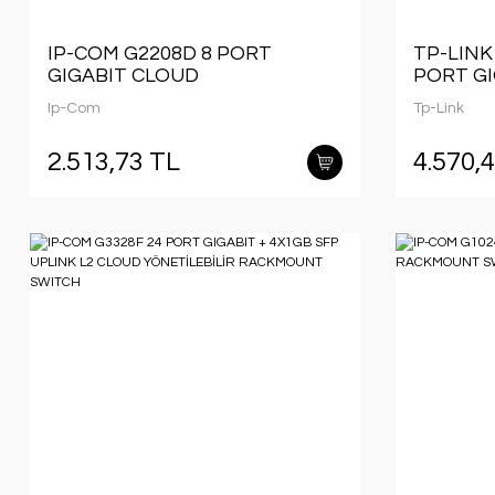
IP-COM G2208D 8 PORT
TP-LINK
GIGABIT CLOUD
PORT GI
YÖNETİLEBİLİR METAL KASA
METAL 
Ip-Com
Tp-Link
SWITCH
SWITCH
2.513,73 TL
4.570,