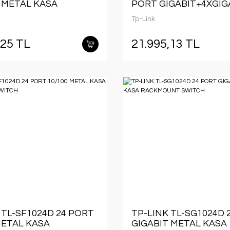
 METAL KASA
PORT GIGABIT+4XGIG
UNT SWITCH
SFP UPLINK L2+
Tp-Link
YÖNETİLEBİLİR RAC
SWITCH
,25 TL
21.995,13 TL
 TL-SF1024D 24 PORT
TP-LINK TL-SG1024D 
METAL KASA
GIGABIT METAL KASA