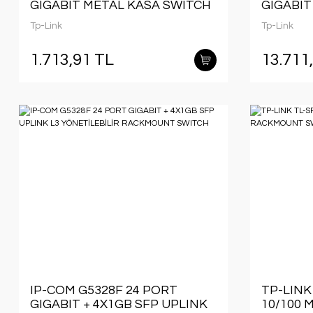
GIGABIT METAL KASA SWITCH
GIGABIT
RACKMO
Tp-Link
Tp-Link
1.713,91 TL
13.711
IP-COM G5328F 24 PORT
TP-LINK
GIGABIT + 4X1GB SFP UPLINK
10/100 