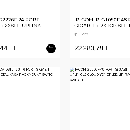
G2226F 24 PORT
IP-COM IP-G1050F 48
 + 2XSFP UPLINK
GIGABIT + 2X1GB SFP
ÖNETİLEBİLİR
RACKMOUNT SWITCH
Ip-Com
UNT SWITCH
,44 TL
22.280,78 TL