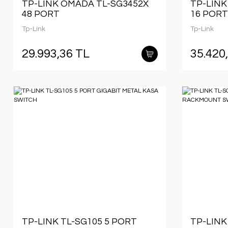
TP-LINK OMADA TL-SG3452X
TP-LINK
48 PORT
16 PORT
GIGABIT+4X10GIGABIT SFP+
CONSOL
Tp-Link
Tp-Link
UPLINK YÖNETİLEBİLİR L2+
YÖNETİ
RACKMOUNT SWITCH
SWITCH
29.993,36 TL
35.420
TP-LINK TL-SG105 5 PORT
TP-LINK