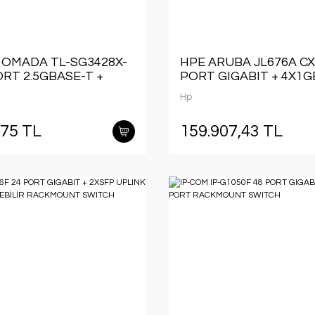
 OMADA TL-SG3428X-
HPE ARUBA JL676A CX
ORT 2.5GBASE-T +
PORT GIGABIT + 4X1G
SFP+ UPLINK
YÖNETİLEBİLİR RAC
Hp
EBİLİR SWITCH
SWITCH
,75 TL
159.907,43 TL