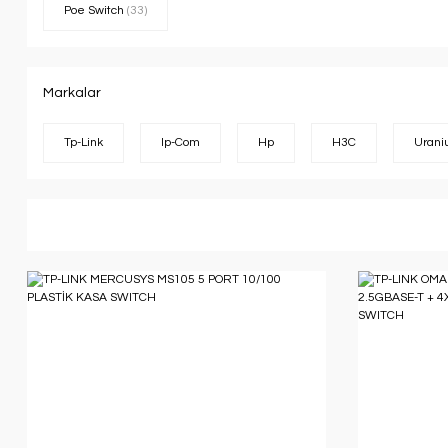
Poe Switch
(33)
Markalar
Tp-Link
Ip-Com
Hp
H3C
Uran