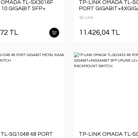
 OMADA TL-SX3016F
TP-LINK OMADA TL-SG
 10 GIGABIT SFP+
PORT GIGABIT+4XGIG
E PORT LAYER2+
SFP UPLINK L2+
Tp-Link
LEBİLİR RACKMOUNT
YÖNETİLEBİLİR RAC
SWITCH
,72 TL
11.426,04 TL
 TL-SG1048 48 PORT
TP-LINK OMADA TL-SG