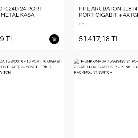
G1024D 24 PORT
HPE ARUBA ION JL814
 METAL KASA
PORT GIGABIT + 4X1G
UNT SWITCH
UPLINK YÖNETİLEBİLİ
Hp
RACKMOUNT SWITCH
19 TL
51.417,18 TL