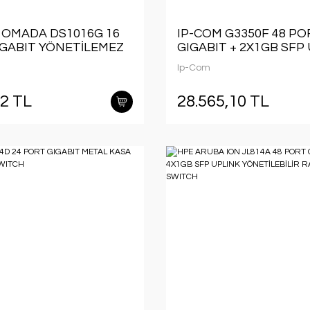
 OMADA DS1016G 16
IP-COM G3350F 48 PO
GABIT YÖNETİLEMEZ
GIGABIT + 2X1GB SFP
KASA RACKMOUNT
L2 CLOUD YÖNETİLEBİ
Ip-Com
RACKMOUNT SWITCH
42 TL
28.565,10 TL