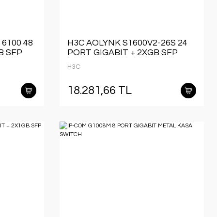
 6100 48
H3C AOLYNK S1600V2-26S 24
B SFP
PORT GIGABIT + 2XGB SFP
KMOUNT
UPLINK YÖNETİLEBİLİR
H3C
RACKMOUNT SWITCH
18.281,66 TL