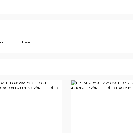
ium
Tiwox