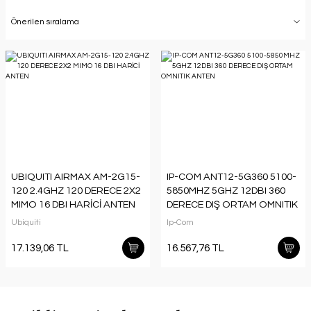
UBIQUITI AIRMAX AM-2G15-
IP-COM ANT12-5G360 5100-
120 2.4GHZ 120 DERECE 2X2
5850MHZ 5GHZ 12DBI 360
MIMO 16 DBI HARİCİ ANTEN
DERECE DIŞ ORTAM OMNITIK
ANTEN
Ubiquiti
Ip-Com
17.139,06 TL
16.567,76 TL