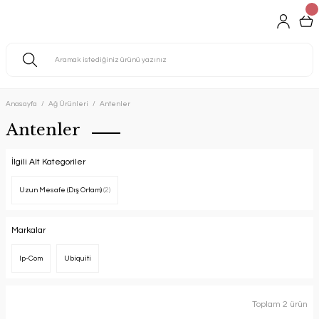
Anasayfa
Ağ Ürünleri
Antenler
Antenler
İlgili Alt Kategoriler
Uzun Mesafe (Dış Ortam)
(2)
Markalar
Ip-Com
Ubiquiti
Toplam 2 ürün