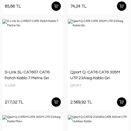
85,66 TL
74,24 TL
S-Link SL-CAT607 CAT6
Qport Q-CAT6 CAT6 305M
Patch Kablo 7 Metre Gri
UTP 23Awg Kablo Gri
S-LINK
QPORT
217,02 TL
2.569,92 TL