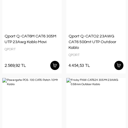
Qport Q-CAT6M CAT6 305M
Qport Q-CATO2 23AWG
UTP 23Awg Kablo Mavi
CAT6 500mt UTP Outdoor
Kablo
QPORT
QPORT
2.569,92 TL
4.454,53 TL