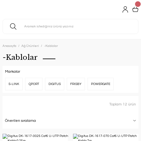
Anasayfa
Ağ Ürünleri
-Kablolar
-Kablolar
Markalar
S-LINK
QPORT
DIGITUS
FRISBY
POWERGATE
Toplam 12 ürün