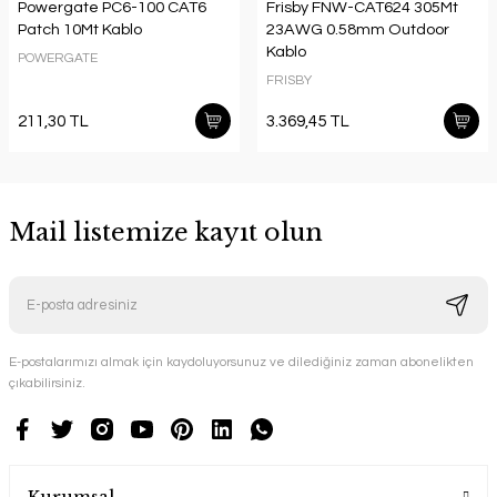
Powergate PC6-100 CAT6
Frisby FNW-CAT624 305Mt
Patch 10Mt Kablo
23AWG 0.58mm Outdoor
Kablo
POWERGATE
FRISBY
211,30 TL
3.369,45 TL
Mail listemize kayıt olun
E-postalarımızı almak için kaydoluyorsunuz ve dilediğiniz zaman abonelikten
çıkabilirsiniz.
Kurumsal