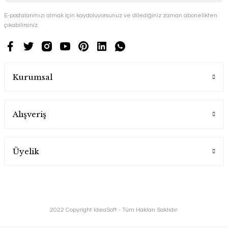
E-postalarımızı almak için kaydoluyorsunuz ve dilediğiniz zaman abonelikten
çıkabilirsiniz.
Kurumsal
Alışveriş
Üyelik
2022 Copyright IdeaSoft - Tüm Hakları Saklıdır.