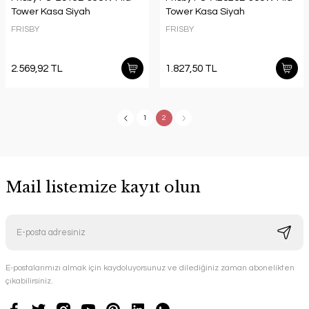
Tower Kasa Siyah
Tower Kasa Siyah
FRISBY
FRISBY
2.569,92 TL
1.827,50 TL
1
2
Mail listemize kayıt olun
E-postalarımızı almak için kaydoluyorsunuz ve dilediğiniz zaman abonelikten
çıkabilirsiniz.