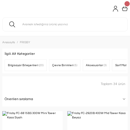
Anasayfa
FRISBY
İlgili Alt Kategoriler
Bilgisayar Bileşenleri
(20)
Çevre Birimleri
(5)
Aksesuarlar
(3)
Sarf Malz
Toplam 34 ürün