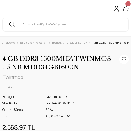
Anasayfa
Bilgisayar Parçaları
Bellek
Dizüstü Bellek
4 GB DDR3 1600MHZ TWIN
4 GB DDR3 1600MHZ TWINMOS
1.5 NB MDD34GB1600N
Twinmos
0 Yorum
Kategori
Dizüstü Bellek
Stok Kodu
pb_AB230TWM0001
Garanti Süresi
24 Ay
Fiyat
45,00 USD + KDV
2.568,97 TL