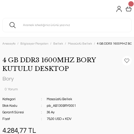
Anasayfa
Bilgisayar Parçaları
Bellek
Masaüstü Bellek
4 GB DDR3 1600MHZ BO
4 GB DDR3 1600MHZ BORY
KUTULU DESKTOP
Bory
0 Yorum
Kategori
Masaüstü Bellek
Stok Kodu
pb_AB130BRY0001
Garanti Süresi
36 Ay
Fiyat
75,00 USD + KDV
4.284,77 TL