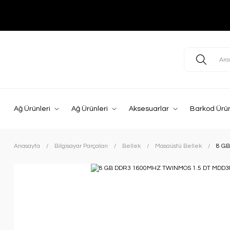
Ağ Ürünleri
Ağ Ürünleri
Aksesuarlar
Barkod Ürün
Anasayfa
Bilgisayar Parçaları
Bellek
Masaüstü Bellek
8 G