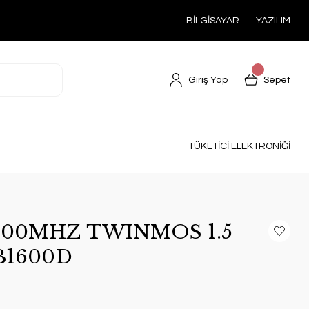
BİLGİSAYAR
YAZILIM
Giriş Yap
Sepet
TÜKETİCİ ELEKTRONİĞİ
600MHZ TWINMOS 1.5
B1600D