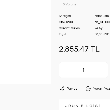
0 Yorum
Kategori
Masaüstü 
Stok Kodu
pb_AB130
Garanti Süresi
24 Ay
Fiyat
50,00 USD
2.855,47 TL
Paylaş
Yorum Yaz
ÜRÜN BİLGİSİ