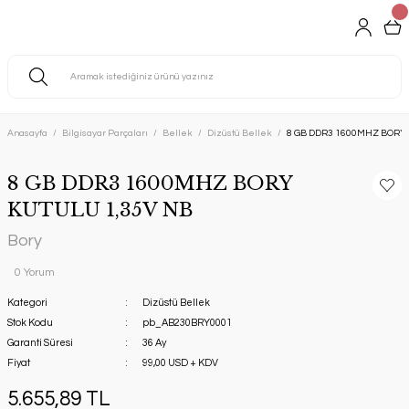
Anasayfa
Bilgisayar Parçaları
Bellek
Dizüstü Bellek
8 GB DDR3 1600MHZ BORY 
8 GB DDR3 1600MHZ BORY
KUTULU 1,35V NB
Bory
0 Yorum
Kategori
Dizüstü Bellek
Stok Kodu
pb_AB230BRY0001
Garanti Süresi
36 Ay
Fiyat
99,00 USD + KDV
5.655,89 TL