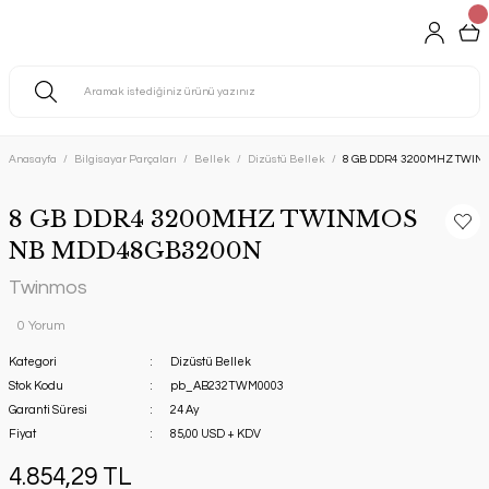
Anasayfa
Bilgisayar Parçaları
Bellek
Dizüstü Bellek
8 GB DDR4 3200MHZ TWI
8 GB DDR4 3200MHZ TWINMOS
NB MDD48GB3200N
Twinmos
0 Yorum
Kategori
Dizüstü Bellek
Stok Kodu
pb_AB232TWM0003
Garanti Süresi
24 Ay
Fiyat
85,00 USD + KDV
4.854,29 TL