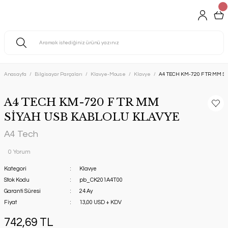
Anasayfa
Bilgisayar Parçaları
Klavye-Mouse
Klavye
A4 TECH KM-720 F TR MM 
A4 TECH KM-720 F TR MM
SİYAH USB KABLOLU KLAVYE
A4 Tech
0 Yorum
Kategori
Klavye
Stok Kodu
pb_CK201A4T00
Garanti Süresi
24 Ay
Fiyat
13,00 USD + KDV
742,69 TL