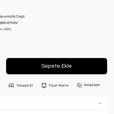
Dokunmatik Değil
QBBUEM002
D + KDV
Sepete Ekle
Karşılaştır
Tavsiye Et
Fiyat Alarmı