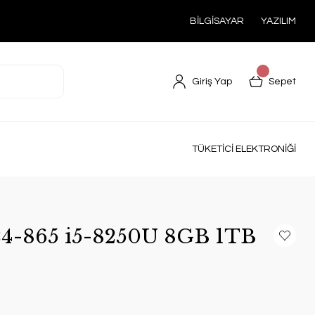
BİLGİSAYAR
YAZILIM
Giriş Yap
Sepet
TÜKETİCİ ELEKTRONİĞİ
24-865 i5-8250U 8GB 1TB