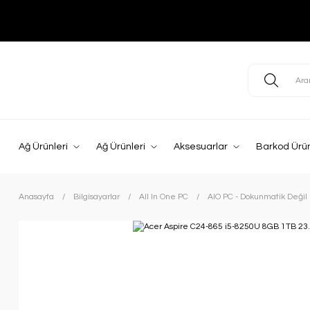
Ağ Ürünleri
Ağ Ürünleri
Aksesuarlar
Barkod Ürün
Anasayfa
Bilgisayarlar
All In One PC
AIO PC - Dokunmatik Değil