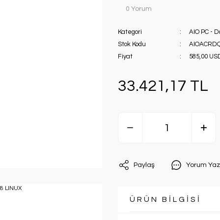
0 Yorum
Kategori
AIO PC - 
Stok Kodu
AIOACRD
Fiyat
585,00 US
33.421,17 TL
Paylaş
Yorum Yaz
ÜRÜN BİLGİSİ