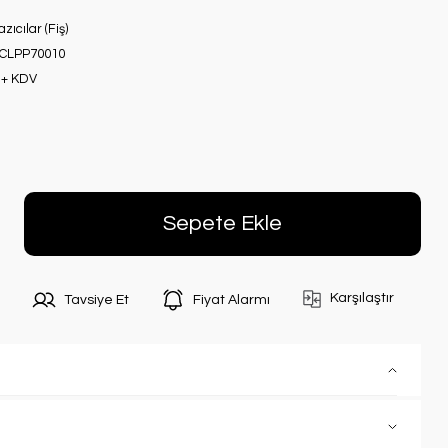
zıcılar (Fiş)
CLPP70010
 + KDV
Sepete Ekle
Karşılaştır
Tavsiye Et
Fiyat Alarmı