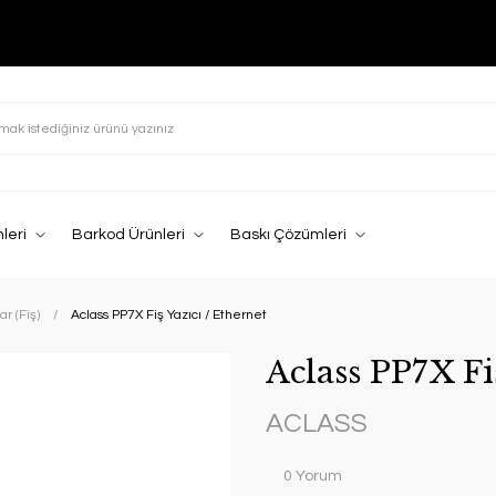
leri
Barkod Ürünleri
Baskı Çözümleri
ar (Fiş)
Aclass PP7X Fiş Yazıcı / Ethernet
Aclass PP7X Fi
ACLASS
0 Yorum