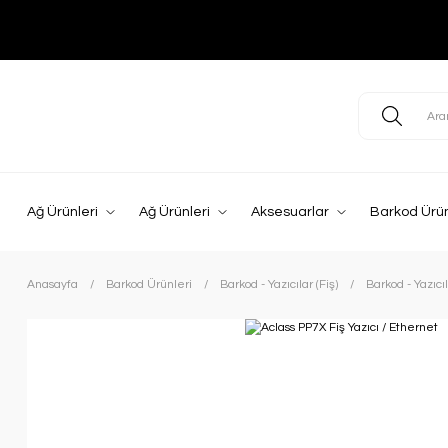
Ağ Ürünleri
Ağ Ürünleri
Aksesuarlar
Barkod Ürün
Anasayfa
Barkod Ürünleri
Barkod - Yazıcılar (Fiş)
Barkod - Yazıcıl