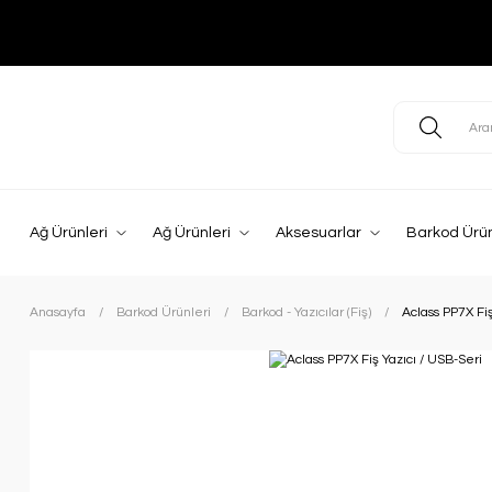
Ağ Ürünleri
Ağ Ürünleri
Aksesuarlar
Barkod Ürün
Anasayfa
Barkod Ürünleri
Barkod - Yazıcılar (Fiş)
Aclass PP7X Fiş