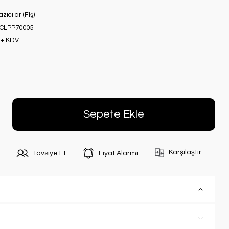
zıcılar (Fiş)
CLPP70005
 + KDV
Sepete Ekle
Karşılaştır
Tavsiye Et
Fiyat Alarmı