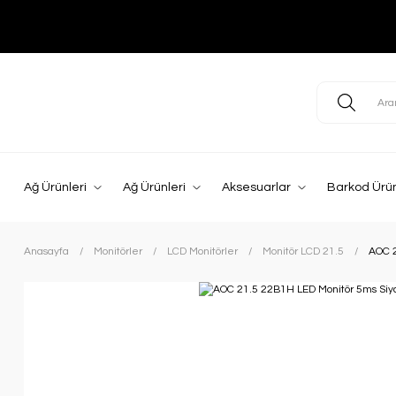
Ağ Ürünleri
Ağ Ürünleri
Aksesuarlar
Barkod Ürün
Anasayfa
Monitörler
LCD Monitörler
Monitör LCD 21.5
AOC 2