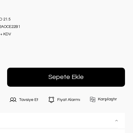
D 21.5
2AOCE22B1
 + KDV
Sepete Ekle
Karşılaştır
Tavsiye Et
Fiyat Alarmı