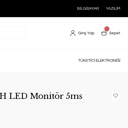
BİLGİSAYAR
YAZILIM
Giriş Yap
Sepet
TÜKETİCİ ELEKTRONİĞİ
1H LED Monitör 5ms