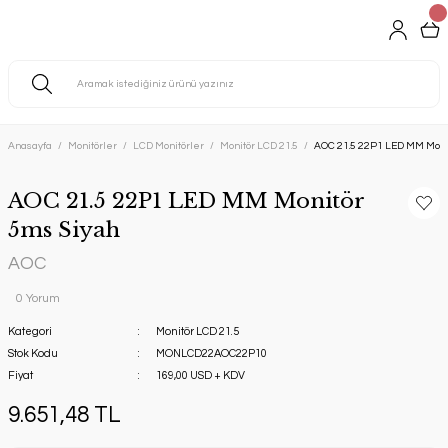
Anasayfa
Monitörler
LCD Monitörler
Monitör LCD 21.5
AOC 21.5 22P1 LED MM Moni
AOC 21.5 22P1 LED MM Monitör
5ms Siyah
AOC
0 Yorum
Kategori
Monitör LCD 21.5
Stok Kodu
MONLCD22AOC22P10
Fiyat
169,00 USD + KDV
9.651,48 TL