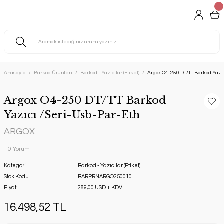
Anasayfa
Barkod Ürünleri
Barkod - Yazıcılar (Etiket)
Argox O4-250 DT/TT Barkod Yazı
Argox O4-250 DT/TT Barkod
Yazıcı /Seri-Usb-Par-Eth
ARGOX
0 Yorum
Kategori
Barkod - Yazıcılar (Etiket)
Stok Kodu
BARPRNARGO250010
Fiyat
289,00 USD + KDV
16.498,52 TL