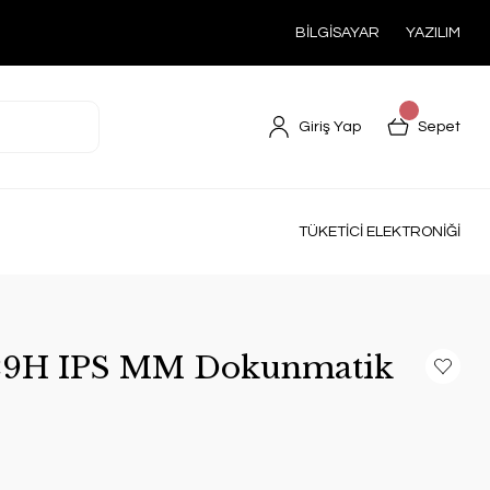
BİLGİSAYAR
YAZILIM
Giriş Yap
Sepet
TÜKETİCİ ELEKTRONİĞİ
229H IPS MM Dokunmatik