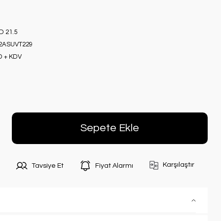
D 21.5
2ASUVT229
D + KDV
Sepete Ekle
Karşılaştır
Tavsiye Et
Fiyat Alarmı