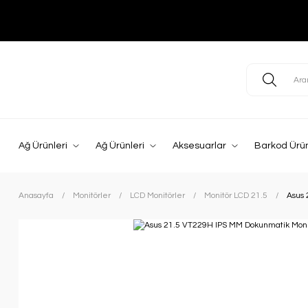
Ağ Ürünleri
Ağ Ürünleri
Aksesuarlar
Barkod Ürün
Anasayfa
Monitörler
LCD Monitörler
Monitör LCD 21.5
Asus 