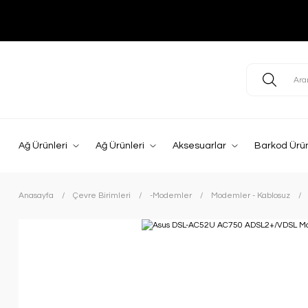
Ağ Ürünleri
Ağ Ürünleri
Aksesuarlar
Barkod Ürün
Anasayfa
Çevre Birimleri
-Modemler
Modemler - Kablosuz