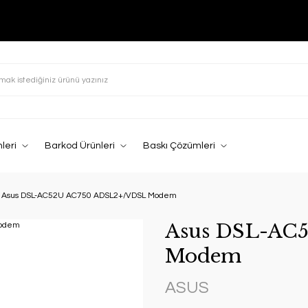
leri
Barkod Ürünleri
Baskı Çözümleri
Asus DSL-AC52U AC750 ADSL2+/VDSL Modem
Asus DSL-AC
Modem
ASUS