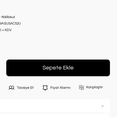
- Kablosuz
ASUSAC52U
D + KDV
Sepete Ekle
Karşılaştır
Tavsiye Et
Fiyat Alarmı