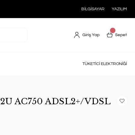
BİLGİSAYAR
YAZILIM
Giriş Yap
Sepet
TÜKETİCİ ELEKTRONİĞİ
52U AC750 ADSL2+/VDSL