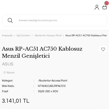
Anasayfa
Ağ Ürünleri
-Routerlar-Access Point
Asus RP-AC51 AC750 Kablosuz Menzil
Asus RP-AC51 AC750 Kablosuz
Menzil Genişletici
ASUS
0 Yorum
Kategori
-Routerlar-Access Point
Stok Kodu
NTWACCASURPAC510
Fiyat
55,00 USD + KDV
3.141,01 TL