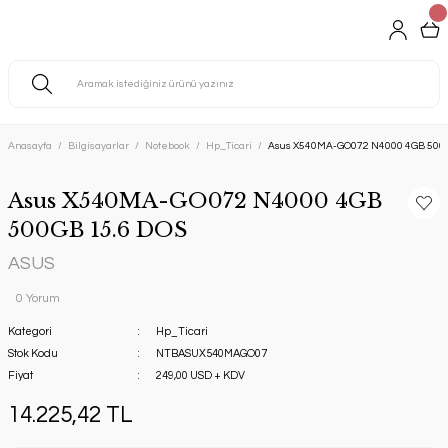
Anasayfa
Bilgisayarlar
Notebook
Hp_Ticari
Asus X540MA-GO072 N4000 4GB 500G
Asus X540MA-GO072 N4000 4GB
500GB 15.6 DOS
ASUS
0 Yorum
Kategori
Hp_Ticari
Stok Kodu
NTBASUX540MAGO07
Fiyat
249,00 USD + KDV
14.225,42 TL