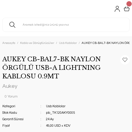
Anasayfa
Kablo ve Dönüştürücüler
Usb Kablolar
AUKEY CB-BAL7-BK NAYLON ÖRGÜ
AUKEY CB-BAL7-BK NAYLON
ÖRGÜLÜ USB-A LIGHTNING
KABLOSU 0.9MT
Aukey
0 Yorum
Kategori
Usb Kablolar
Stok Kodu
pb_TK120AKY0005
Garanti Süresi
24 Ay
Fiyat
49,00 USD + KDV