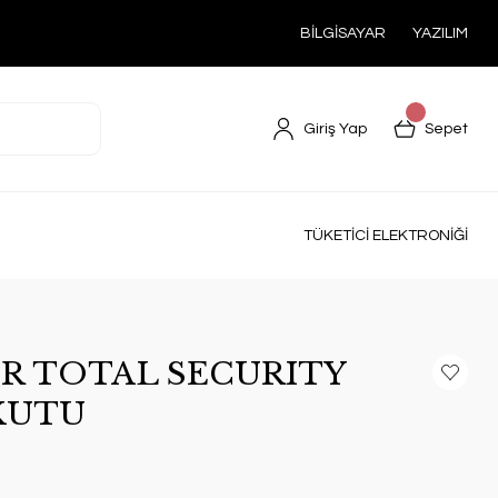
BİLGİSAYAR
YAZILIM
Giriş Yap
Sepet
TÜKETİCİ ELEKTRONİĞİ
R TOTAL SECURITY
 KUTU