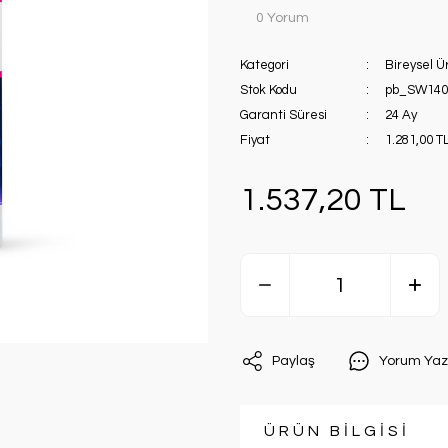
0 Yorum
Kategori
Bireysel Ü
Stok Kodu
pb_SW140
Garanti Süresi
24 Ay
Fiyat
1.281,00 T
1.537,20 TL
Paylaş
Yorum Yaz
ÜRÜN BİLGİSİ