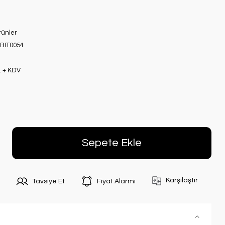
rünler
BIT0054
L + KDV
Sepete Ekle
Karşılaştır
Tavsiye Et
Fiyat Alarmı