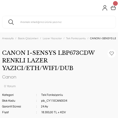
Anasayfa
Baskı Çözümleri
Lazer Yazıcılar
Tek Fonksiyonlu
CANON I-SENSYS LBP
CANON I-SENSYS LBP673CDW
RENKLI LAZER
YAZICI/ETH/WIFI/DUB
Canon
0 Yorum
Kategori
Tek Fonksiyonlu
Stok Kodu
pb_CY110CAN0034
Garanti Süresi
24 Ay
Fiyat
18.300,00 TL + KDV