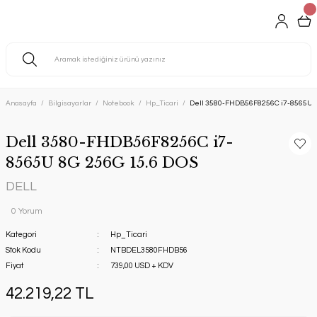
Anasayfa
Bilgisayarlar
Notebook
Hp_Ticari
Dell 3580-FHDB56F8256C i7-8565U 8
Dell 3580-FHDB56F8256C i7-
8565U 8G 256G 15.6 DOS
DELL
0 Yorum
Kategori
Hp_Ticari
Stok Kodu
NTBDEL3580FHDB56
Fiyat
739,00 USD + KDV
42.219,22 TL