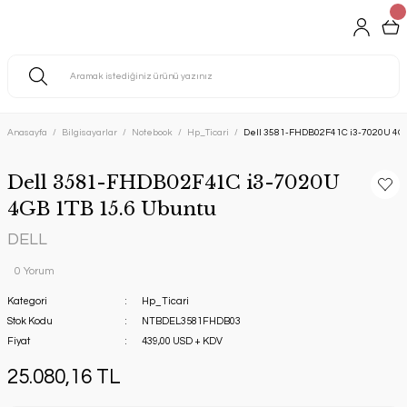
Anasayfa
Bilgisayarlar
Notebook
Hp_Ticari
Dell 3581-FHDB02F41C i3-7020U 4GB
Dell 3581-FHDB02F41C i3-7020U
4GB 1TB 15.6 Ubuntu
DELL
0 Yorum
Kategori
Hp_Ticari
Stok Kodu
NTBDEL3581FHDB03
Fiyat
439,00 USD + KDV
25.080,16 TL