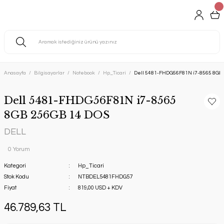
Anasayfa
Bilgisayarlar
Notebook
Hp_Ticari
Dell 5481-FHDG56F81N i7-8565 8GB
Dell 5481-FHDG56F81N i7-8565
8GB 256GB 14 DOS
DELL
0 Yorum
Kategori
Hp_Ticari
Stok Kodu
NTBDEL5481FHDG57
Fiyat
819,00 USD + KDV
46.789,63 TL