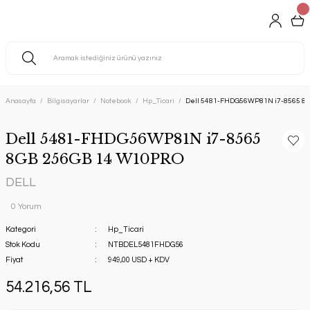
Anasayfa
Bilgisayarlar
Notebook
Hp_Ticari
Dell 5481-FHDG56WP81N i7-8565 8
Dell 5481-FHDG56WP81N i7-8565
8GB 256GB 14 W10PRO
DELL
0 Yorum
Kategori
Hp_Ticari
Stok Kodu
NTBDEL5481FHDG56
Fiyat
949,00 USD + KDV
54.216,56 TL