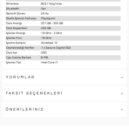
Wireless
:
802.11b/g/n/ac
Bluetooth
:
Var
Garanti Süresi
:
24 Ay
Grafik İşlemci Hafızası
:
Paylaşımlı
Disk Aralığı
:
201 GB - 300 GB
Disk Kapasitesi
:
256 GB
İşlemci Aralığı
:
1.6 GHz - 2 GHz
İşlemci Hızı
:
1.8 GHz
İşletim Sistemi
:
Windows 10
Desteklediği Kartlar
:
1 x Secure Digital (SD)
Disk tipi
:
SSD
Cpu Cache Bellek
:
8 MB
İşlemci Tipi
:
Intel Core i7
YORUMLAR
TAKSİT SEÇENEKLERİ
ÖNERİLERİNİZ