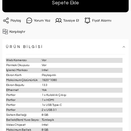
Sepete Ekle
Paylaş
Yorum Yaz
Tavsiye Et
Fiyat Alarmı
Karşılaştır
ÜRÜN BİLGİSİ
Web Kamerası
:
Var
Parmak Okuyucu
:
Var
İşlemci Markası
:
Intel
Ekran Kartı
:
Paylaşımlı
Maksimum Çözünürlük
:
1920*1080
Ekran Boyutu
:
13.3
Ethernet
:
Yok
Portlar
:
1 x Kulaklık Çıkışı
Portlar
:
1 x HDMI
Portlar
:
1x USB Type-C
Portlar
:
2 x USB 3.1
Sistem Belleği
:
8 GB
Bellek(Ram) Yuva Sayısı
:
Tümleşik
Video Chipset
:
Intel
Maksimum Bellek
:
8 GB