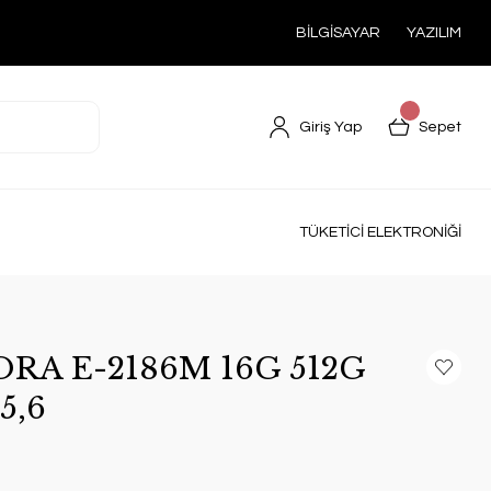
BİLGİSAYAR
YAZILIM
Giriş Yap
Sepet
TÜKETİCİ ELEKTRONİĞİ
ORA E-2186M 16G 512G
5,6