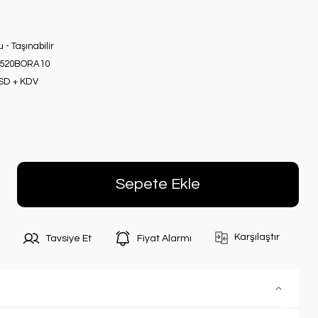
u - Taşınabilir
520BORA10
USD + KDV
Sepete Ekle
Karşılaştır
Tavsiye Et
Fiyat Alarmı