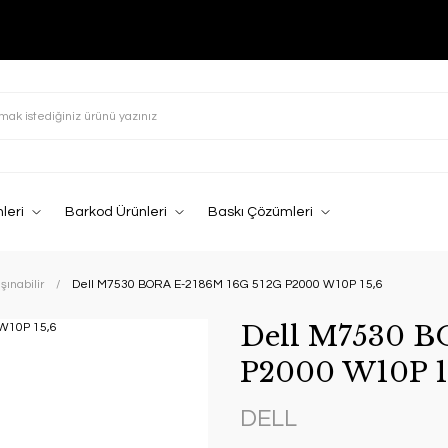
leri
Barkod Ürünleri
Baskı Çözümleri
şınabilir
Dell M7530 BORA E-2186M 16G 512G P2000 W10P 15,6
Dell M7530 B
P2000 W10P 1
DELL