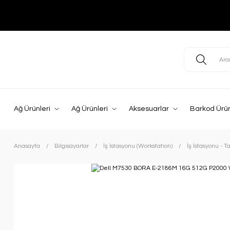
Ağ Ürünleri
Ağ Ürünleri
Aksesuarlar
Barkod Ürün
Anasayfa
Bilgisayarlar
İş İstasyonu (Workstation)
İş İstasyonu - Ta