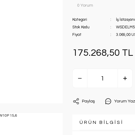
0 Yorum
Kategori
İş İstasyon
Stok Kodu
WSDELM5
Fiyat
3.069,00 
175.268,50 TL
Paylaş
Yorum Yaz
ÜRÜN BİLGİSİ