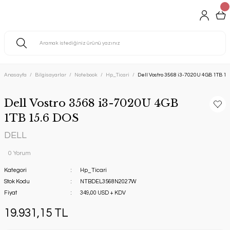
Anasayfa
Bilgisayarlar
Notebook
Hp_Ticari
Dell Vostro 3568 i3-7020U 4GB 1TB 15
Dell Vostro 3568 i3-7020U 4GB
1TB 15.6 DOS
DELL
0 Yorum
Kategori
Hp_Ticari
Stok Kodu
NTBDEL3568N2027W
Fiyat
349,00 USD + KDV
19.931,15 TL