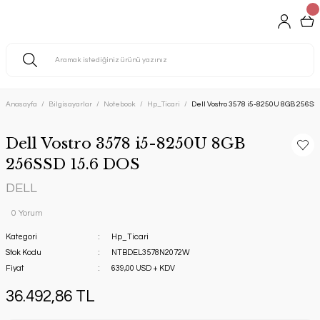
Anasayfa
Bilgisayarlar
Notebook
Hp_Ticari
Dell Vostro 3578 i5-8250U 8GB 256SS
Dell Vostro 3578 i5-8250U 8GB
256SSD 15.6 DOS
DELL
0 Yorum
Kategori
Hp_Ticari
Stok Kodu
NTBDEL3578N2072W
Fiyat
639,00 USD + KDV
36.492,86 TL