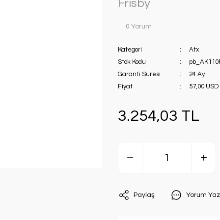
Frisby
0 Yorum
Kategori
Atx
Stok Kodu
pb_AK110
Garanti Süresi
24 Ay
Fiyat
57,00 USD
3.254,03 TL
Paylaş
Yorum Yaz