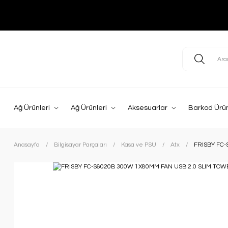
Ağ Ürünleri
Ağ Ürünleri
Aksesuarlar
Barkod Ürün
Anasayfa
Bilgisayar Parçaları
Kasa ve PSU
Atx
FRISBY FC-