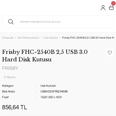
Anasayfa
Sarf Malzemeleri
Usb Kutular
Frisby FHC-2540B 2,5 USB 3.0 Hard Disk Ku
Frisby FHC-2540B 2,5 USB 3.0
Hard Disk Kutusu
FRISBY
0 Yorum
Kategori
Usb Kutular
Stok Kodu
USBHD25FRS2540B0
Fiyat
15,00 USD + KDV
856,64 TL