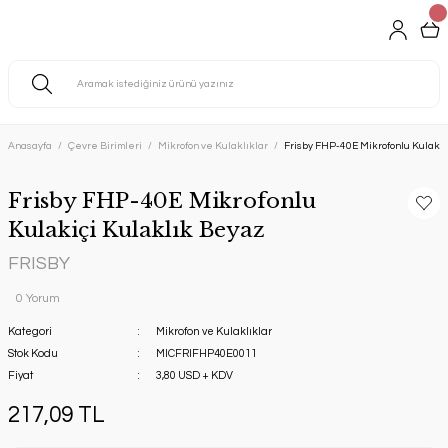
Anasayfa
Çevre Birimleri
Mikrofon ve Kulaklıklar
Frisby FHP-40E Mikrofonlu Kulakiç
Frisby FHP-40E Mikrofonlu
Kulakiçi Kulaklık Beyaz
FRISBY
0 Yorum
Kategori
Mikrofon ve Kulaklıklar
Stok Kodu
MICFRIFHP40E0011
Fiyat
3,80 USD + KDV
217,09 TL