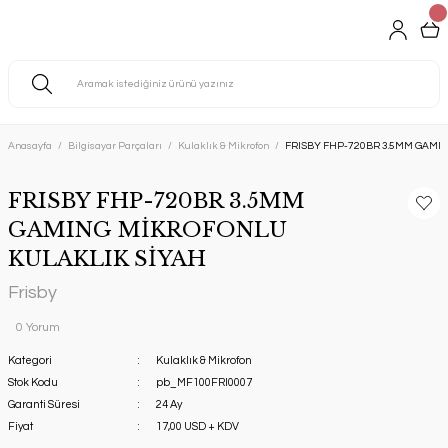
Anasayfa
Bilgisayar Parçaları
Kulaklık & Mikrofon
FRISBY FHP-720BR 3.5MM GAMI
FRISBY FHP-720BR 3.5MM
GAMING MİKROFONLU
KULAKLIK SİYAH
Frisby
0 Yorum
Kategori
Kulaklık & Mikrofon
Stok Kodu
pb_MF100FRI0007
Garanti Süresi
24 Ay
Fiyat
17,00 USD + KDV