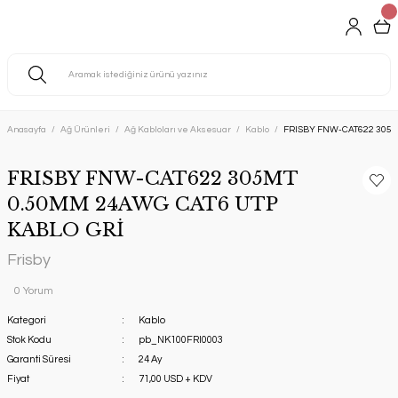
Anasayfa
Ağ Ürünleri
Ağ Kabloları ve Aksesuar
Kablo
FRISBY FNW-CAT622 305M
FRISBY FNW-CAT622 305MT
0.50MM 24AWG CAT6 UTP
KABLO GRİ
Frisby
0 Yorum
Kategori
Kablo
Stok Kodu
pb_NK100FRI0003
Garanti Süresi
24 Ay
Fiyat
71,00 USD + KDV