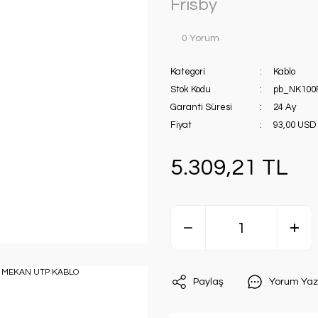
Frisby
0 Yorum
Kategori
Kablo
Stok Kodu
pb_NK100
Garanti Süresi
24 Ay
Fiyat
93,00 USD
5.309,21 TL
Paylaş
Yorum Yaz