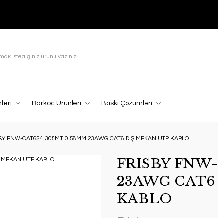
leri
Barkod Ürünleri
Baskı Çözümleri
BY FNW-CAT624 305MT 0.58MM 23AWG CAT6 DIŞ MEKAN UTP KABLO
FRISBY FNW-
23AWG CAT6
KABLO