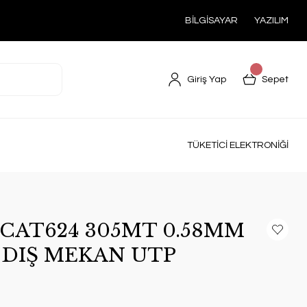
BİLGİSAYAR
YAZILIM
Giriş Yap
Sepet
TÜKETİCİ ELEKTRONİĞİ
CAT624 305MT 0.58MM
 DIŞ MEKAN UTP