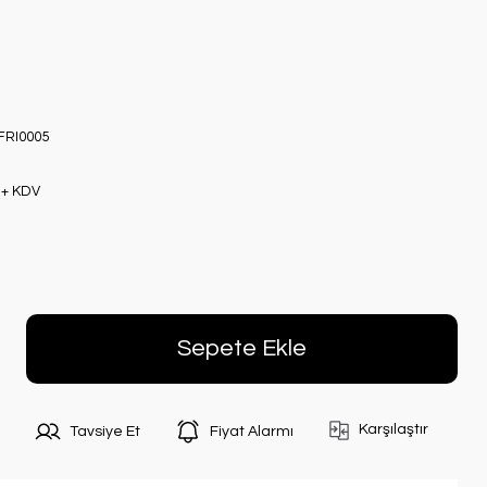
FRI0005
 + KDV
Sepete Ekle
Karşılaştır
Tavsiye Et
Fiyat Alarmı