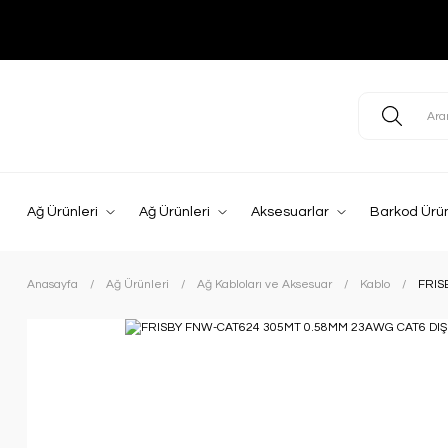
Ağ Ürünleri
Ağ Ürünleri
Aksesuarlar
Barkod Ürün
Anasayfa
Ağ Ürünleri
Ağ Kabloları ve Aksesuar
Kablo
FRIS