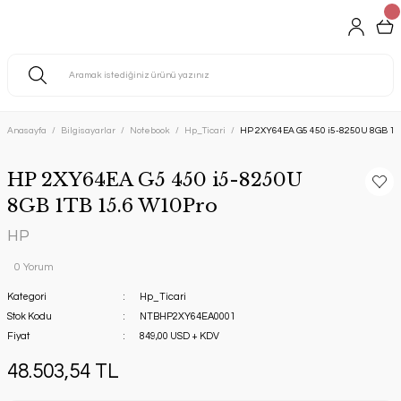
Anasayfa
Bilgisayarlar
Notebook
Hp_Ticari
HP 2XY64EA G5 450 i5-8250U 8GB 1T
HP 2XY64EA G5 450 i5-8250U
8GB 1TB 15.6 W10Pro
HP
0 Yorum
Kategori
Hp_Ticari
Stok Kodu
NTBHP2XY64EA0001
Fiyat
849,00 USD + KDV
48.503,54 TL