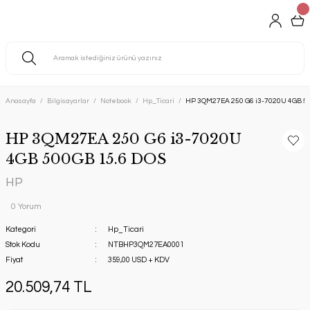
Anasayfa
Bilgisayarlar
Notebook
Hp_Ticari
HP 3QM27EA 250 G6 i3-7020U 4GB 50
HP 3QM27EA 250 G6 i3-7020U
4GB 500GB 15.6 DOS
HP
0 Yorum
Kategori
Hp_Ticari
Stok Kodu
NTBHP3QM27EA0001
Fiyat
359,00 USD + KDV
20.509,74 TL