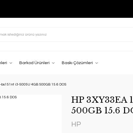
leri
Barkod Ürünleri
Baskı Çözümleri
-bs151nt i3-5005U 4GB 500GB 15.6 DOS
HP 3XY33EA 1
500GB 15.6 
HP