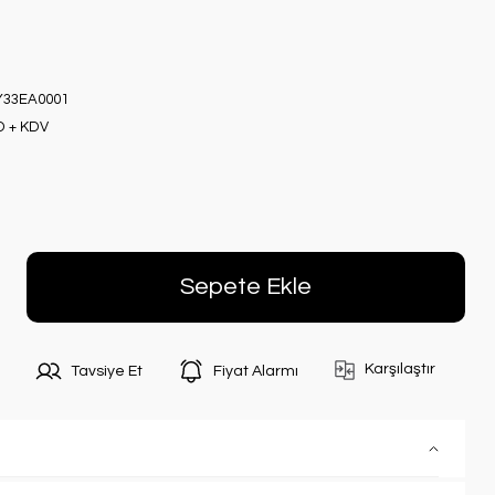
33EA0001
D + KDV
Sepete Ekle
Karşılaştır
Tavsiye Et
Fiyat Alarmı