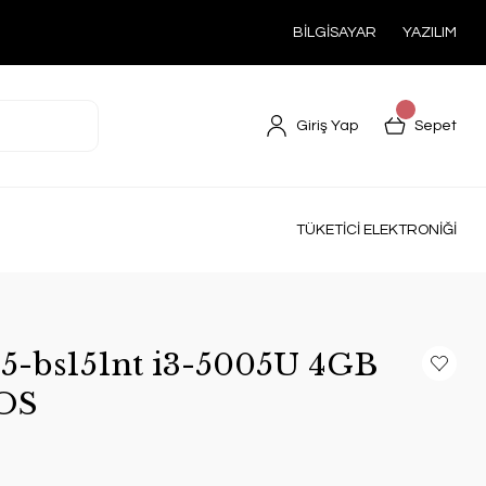
BİLGİSAYAR
YAZILIM
Giriş Yap
Sepet
TÜKETİCİ ELEKTRONİĞİ
5-bs151nt i3-5005U 4GB
DOS