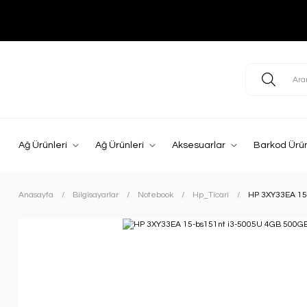
Ağ Ürünleri
Ağ Ürünleri
Aksesuarlar
Barkod Ürün
Anasayfa
Bilgisayarlar
Notebook
Hp_Ticari
HP 3XY33EA 15