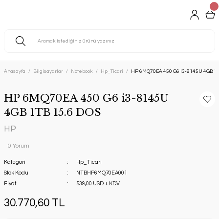
Anasayfa
Bilgisayarlar
Notebook
Hp_Ticari
HP 6MQ70EA 450 G6 i3-8145U 4GB 1T
HP 6MQ70EA 450 G6 i3-8145U
4GB 1TB 15.6 DOS
HP
0 Yorum
Kategori
Hp_Ticari
Stok Kodu
NTBHP6MQ70EA001
Fiyat
539,00 USD + KDV
30.770,60 TL