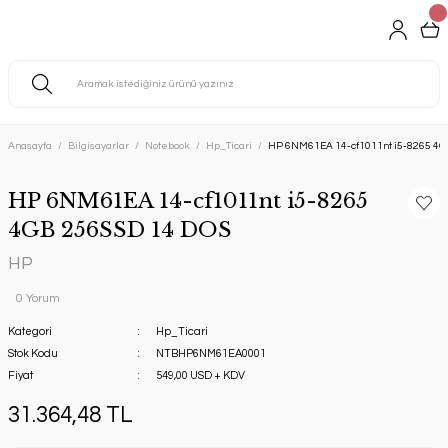
Anasayfa
Bilgisayarlar
Notebook
Hp_Ticari
HP 6NM61EA 14-cf1011nt i5-8265 4G
HP 6NM61EA 14-cf1011nt i5-8265
4GB 256SSD 14 DOS
HP
0 Yorum
Kategori
Hp_Ticari
Stok Kodu
NTBHP6NM61EA0001
Fiyat
549,00 USD + KDV
31.364,48 TL