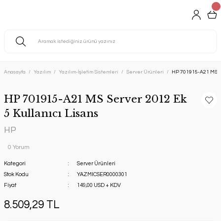
Anasayfa
Yazılım
Yazılım-İşletim Sistemleri
Server Ürünleri
HP 701915-A21 MS Se
HP 701915-A21 MS Server 2012 Ek
5 Kullanıcı Lisans
HP
0 Yorum
Kategori
Server Ürünleri
Stok Kodu
YAZMICSER0000301
Fiyat
149,00 USD + KDV
8.509,29 TL